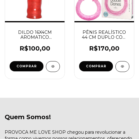
DILDO 16X4CM
PÊNIS REALÍSTICO
AROMATICO
44 CM DUPLO COM
VERTEBRADO
VEIAS SALIENTES –
DOUBLE DONG
R$100,00
R$170,00
COMPRAR
Quem Somos!
PROVOCA ME LOVE SHOP chegou para revolucionar a
forma como vivemos nossos relacionamentos, oferecendo