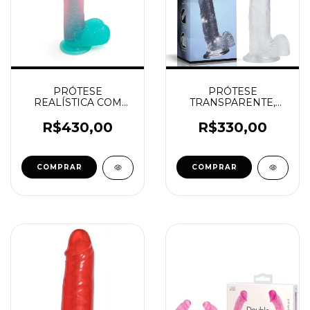
PRÓTESE
PRÓTESE
REALÍSTICA COM
TRANSPARENTE,
GLITTER BICOLOR -
COM LANTEJOULAS
SALMÃO COM
PRATEADAS
R$430,00
R$330,00
VERDE
REFLEXIVAS
COMPRAR