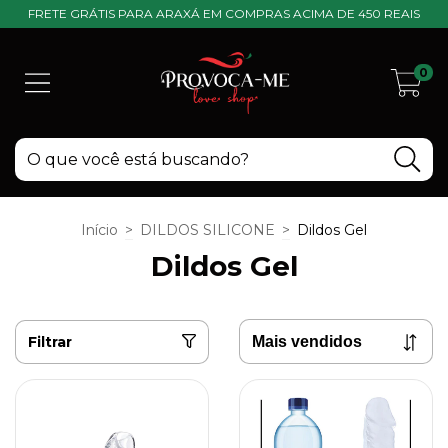
FRETE GRÁTIS PARA ARAXÁ EM COMPRAS ACIMA DE 450 REAIS
0
Início
>
DILDOS SILICONE
>
Dildos Gel
Dildos Gel
Filtrar