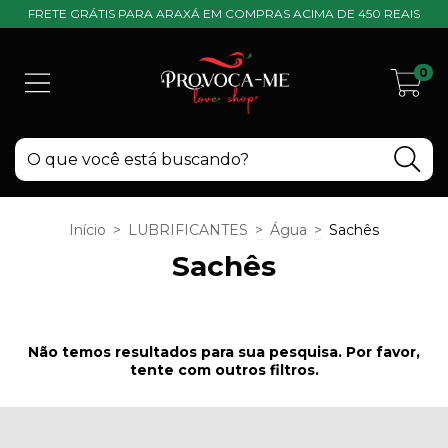
FRETE GRÁTIS PARA ARAXÁ EM COMPRAS ACIMA DE 450 REAIS
0
Início
>
LUBRIFICANTES
>
Água
>
Sachês
Sachês
Não temos resultados para sua pesquisa. Por favor,
tente com outros filtros.