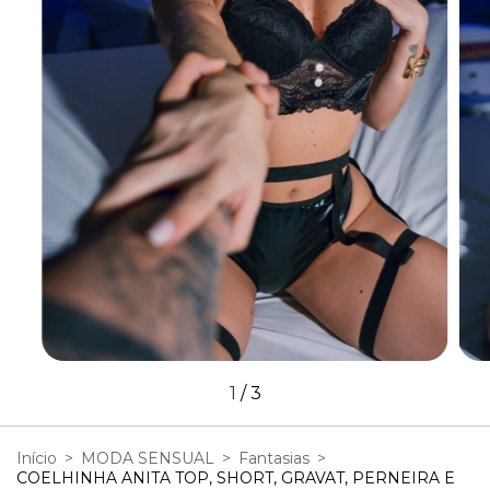
1
/
3
Início
>
MODA SENSUAL
>
Fantasias
>
COELHINHA ANITA TOP, SHORT, GRAVAT, PERNEIRA E