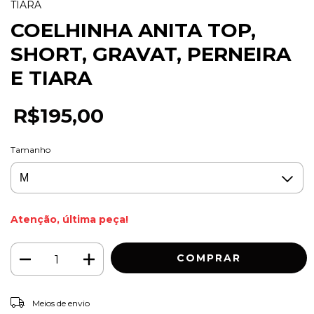
TIARA
COELHINHA ANITA TOP,
SHORT, GRAVAT, PERNEIRA
E TIARA
R$195,00
Tamanho
Atenção, última peça!
ALTERAR CEP
Entregas para o CEP:
Meios de envio